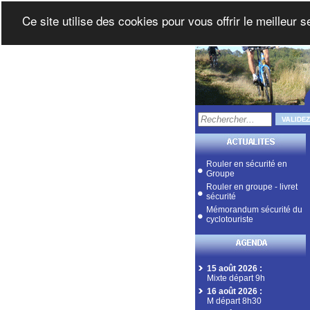
Ce site utilise des cookies pour vous offrir le meilleur 
Rouler en sécurité en
Groupe
Rouler en groupe - livret
sécurité
Mémorandum sécurité du
cyclotouriste
15 août 2026
:
Mixte départ 9h
16 août 2026
:
M départ 8h30