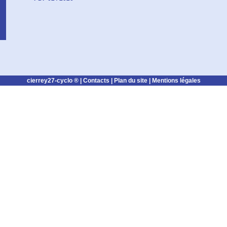
cierrey27-cyclo ® |
Contacts
|
Plan du site
|
Mentions légales