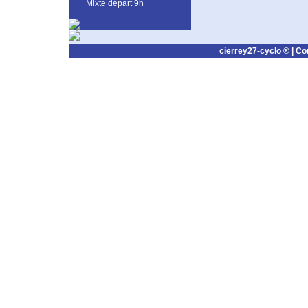
Mixte départ 9h
cierrey27-cyclo ® |
Co