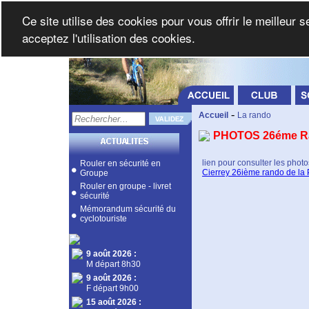
Ce site utilise des cookies pour vous offrir le meilleur 
acceptez l'utilisation des cookies.
-
Accueil
La rando
PHOTOS 26éme Ra
lien pour consulter les photo
Rouler en sécurité en
Cierrey 26ième rando de la
Groupe
Rouler en groupe - livret
sécurité
Mémorandum sécurité du
cyclotouriste
9 août 2026
:
M départ 8h30
9 août 2026
:
F départ 9h00
15 août 2026
: