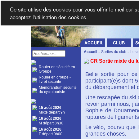
Ce site utilise des cookies pour vous offrir le meilleur 
acceptez l'utilisation des cookies.
-
-
Accueil
Sorties du club
Les s
CR Sortie mixte du l
Rouler en sécurité en
Groupe
Belle sortie pour ce
Rouler en groupe -
participant(e)s dont 
livret sécurité
du débarquement et 
Mémorandum sécurité
du cyclotouriste
Une rescapée du ski a
revoir parmi nous, j
15 août 2026
:
Sophie de Douarnene
Mixte départ 9h
ruptures de ligaments
16 août 2026
:
M départ 8h30
Le vélo, pourvu que l
16 août 2026
:
grandes choses.
F départ 9h00