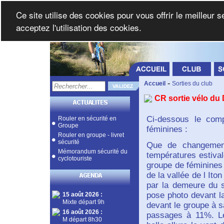
Ce site utilise des cookies pour vous offrir le meilleur 
acceptez l'utilisation des cookies.
-
Accueil
Sorties du club
CR sortie vélo du
Ci-dessous le comp
Rouler en sécurité en
Groupe
féminines :
Rouler en groupe - livret
sécurité
Que de changement
Mémorandum sécurité du
températures estival
cyclotouriste
groupe de féminines
de la vallée de l Ito
par la demeure du 
pose photo devant la
15 août 2026
:
Mixte départ 9h
devant le groupe à s
16 août 2026
:
passages à 11%. Le
M départ 8h30