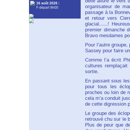
belle allure le vent
16 août 2026
:
organisateur de ma
F départ 9h00
passage à la Bonnevi
et retour vers Cie
glacial......! Heur
premier dimanche de
Bravo mesdames pou
Pour l’autre groupe, 
Sassey pour faire u
Comme l’a écrit Phil
cultures remplaçait
sortie.
En passant sous les 
pour tous les éclo
proches ou loin de 
cela m’a conduit jus
de cette digression p
Le groupe des éclopé
retrouvé chu sur le 
Plus de peur que de