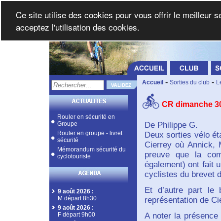
Ce site utilise des cookies pour vous offrir le meilleur 
acceptez l'utilisation des cookies.
-
-
Accueil
Sorties du club
L
CR dimanche 30
Rouler en sécurité en
Groupe
De Philippe G.
Rouler en groupe - livret
Deux sorties vélo ét
sécurité
Cierrey où Annick, 
Mémorandum sécurité du
preuve que la com
cyclotouriste
également) ont fait 
cyclistes du brevet 
Et d’autre part le
9 août 2026
:
M départ 8h30
représentation de Ci
9 août 2026
:
F départ 9h00
A noter la présence 