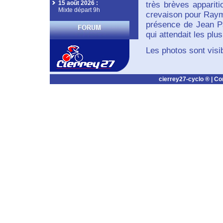
15 août 2026
:
très brèves apparit
Mixte départ 9h
crevaison pour Raymo
présence de Jean Pa
qui attendait les plu
Les photos sont visib
cierrey27-cyclo ® |
Co