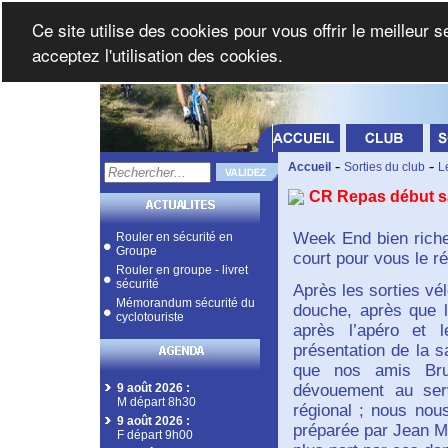
Ce site utilise des cookies pour vous offrir le meilleur 
acceptez l'utilisation des cookies.
-
-
Accueil
Sorties du club
L
CR Repas début s
Week End bien riche 
Rouler en sécurité en
Groupe
court pour vous le r
Rouler en groupe - livret
sécurité
Après les sorties vél
Mémorandum sécurité du
douche, après que l
cyclotouriste
après l’apéro et 
présentation de la 
que nos amis Bru
9 août 2026
:
dévouement au ser
M départ 8h30
régional ; nous nous
9 août 2026
:
préparée par Jean Ma
F départ 9h00