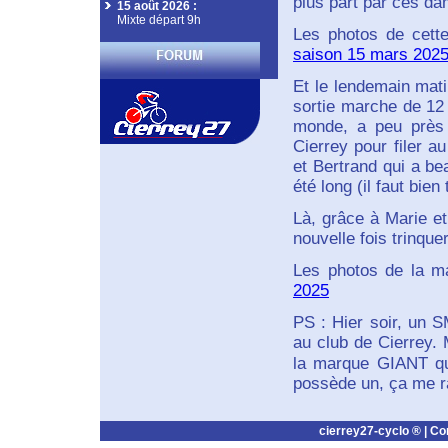
plus part par ces d
15 août 2026
:
Mixte départ 9h
Les photos de cette
saison 15 mars 202
Et le lendemain mati
sortie marche de 12
monde, a peu près
Cierrey pour filer a
et Bertrand qui a be
été long (il faut bien
Là, grâce à Marie et
nouvelle fois trinqu
Les photos de la ma
2025
PS : Hier soir, un 
au club de Cierrey. 
la marque GIANT qu
possède un, ça me ra
cierrey27-cyclo ® |
Co