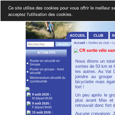
Ce site utilise des cookies pour vous offrir le meilleur 
acceptez l'utilisation des cookies.
-
-
Accueil
Sorties du club
L
CR sortie vélo sa
Nous étions un tota
Rouler en sécurité en
Groupe
sorties de 53 km et 
Rouler en groupe - livret
les autres. Au Val 
sécurité
joindre au groupe
Mémorandum sécurité du
bicyclette mais égal
cyclotouriste
fort !
9 août 2026
:
Un peu après le gro
M départ 8h30
plus avant Max et 
9 août 2026
:
retrouvait donc fort 
F départ 9h00
15 août 2026
:
Aucune crevaison, J