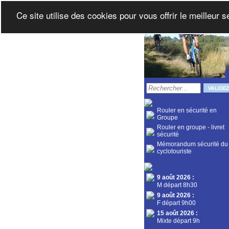
Ce site utilise des cookies pour vous offrir le meilleur 
Rouler en sécurité en
Groupe
Rouler en groupe - livret
sécurité
Mémorandum sécurité du
cyclotouriste
9 août 2026
:
M départ 8h30
9 août 2026
:
F départ 9h00
15 août 2026
:
Mixte départ 9h