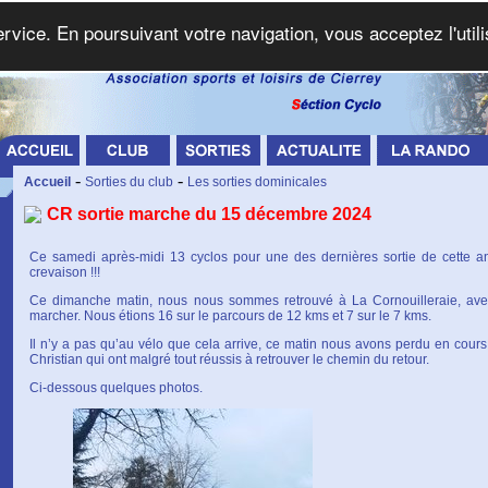
service. En poursuivant votre navigation, vous acceptez l'util
-
-
Accueil
Sorties du club
Les sorties dominicales
CR sortie marche du 15 décembre 2024
Ce samedi après-midi 13 cyclos pour une des dernières sortie de cette 
crevaison !!!
Ce dimanche matin, nous nous sommes retrouvé à La Cornouilleraie, ave
marcher. Nous étions 16 sur le parcours de 12 kms et 7 sur le 7 kms.
Il n’y a pas qu’au vélo que cela arrive, ce matin nous avons perdu en cour
Christian qui ont malgré tout réussis à retrouver le chemin du retour.
Ci-dessous quelques photos.