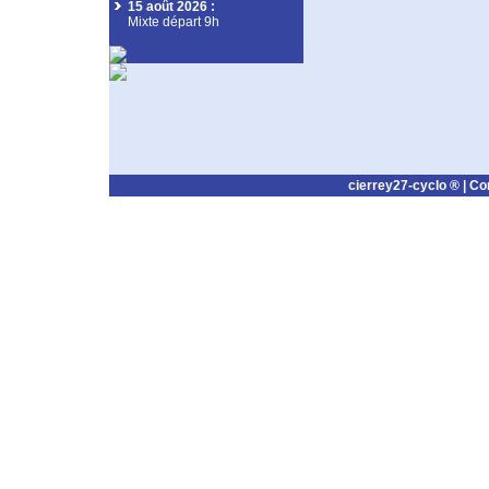
15 août 2026
:
Mixte départ 9h
cierrey27-cyclo ® |
Co