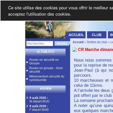
Ce site utilise des cookies pour vous offrir le meilleur 
acceptez l'utilisation des cookies.
-
-
Accueil
Sorties du club
L
CR Marche diman
Nous nous sommes re
Rouler en sécurité en
Groupe
pour la reprise de n
Rouler en groupe - livret
Jean-Paul (à qui n
sécurité
parcours.
Mémorandum sécurité du
10 marcheuses et m
cyclotouriste
celui de 11kms.
A l’arrivée les deux 
pot offert par le clu
9 août 2026
:
La semaine prochai
M départ 8h30
A noter qu’une quin
9 août 2026
:
F départ 9h00
eux quelques marche