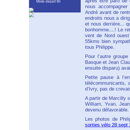
après être parti de
Mixte départ 9h
nous accompagner s
André avant de rentr
endroits nous a dirig
et nous derrière... 
bonhomme....! Le re
vent de Nord ouest
55kms bien sympath
tous Philippe.
Pour l’autre groupe 
Basque et Jean Claud
ensuite disparu) avaie
Petite pause à l’e
télécommunicants, a
d’Ivry, pas de crevai
A partir de Marcilly
William, Yvan, Jean
devenu défavorable.
Les photos de Phili
sorties vélo 28 sept