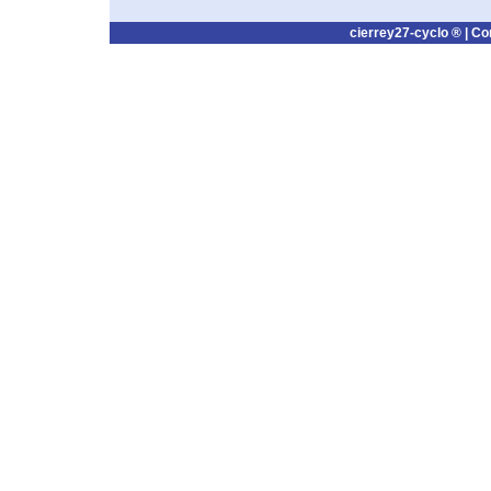
cierrey27-cyclo ® |
Co