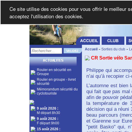
Ce site utilise des cookies pour vous offrir le meilleur 
acceptez l'utilisation des cookies.
-
-
Accueil
Sorties du club
L
CR Sortie vélo S
Philippe qui accompa
Rouler en sécurité en
Groupe
n’ai qu’à recopier ci
Rouler en groupe - livret
sécurité
L’automne est bien l
Mémorandum sécurité du
qui fait que pas mal
cyclotouriste
afin de pouvoir péda
la température de 
9 août 2026
:
décision qui a réuni 
M départ 8h30
beau parcours (merc
9 août 2026
:
et Garenne sur Eure
F départ 9h00
"petit Basko" qui, 
15 août 2026
: