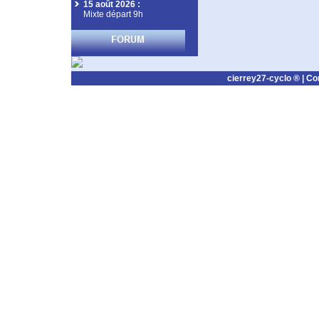
15 août 2026
:
Mixte départ 9h
cierrey27-cyclo ® |
Co