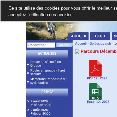
Ce site utilise des cookies pour vous offrir le meilleur 
acceptez l'utilisation des cookies.
-
-
Accueil
Sorties du club
L
Parcours Décemb
Rouler en sécurité en
Groupe
Rouler en groupe - livret
sécurité
PDF 12 / 2023
Mémorandum sécurité du
cyclotouriste
9 août 2026
:
Excel 12 / 2023
M départ 8h30
9 août 2026
:
F départ 9h00