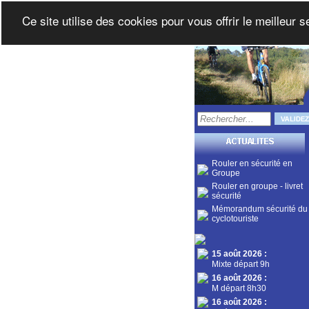
Ce site utilise des cookies pour vous offrir le meilleur 
Rouler en sécurité en
Groupe
Rouler en groupe - livret
sécurité
Mémorandum sécurité du
cyclotouriste
15 août 2026
:
Mixte départ 9h
16 août 2026
:
M départ 8h30
16 août 2026
: