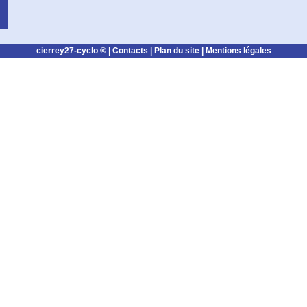
cierrey27-cyclo ® |
Contacts
|
Plan du site
|
Mentions légales