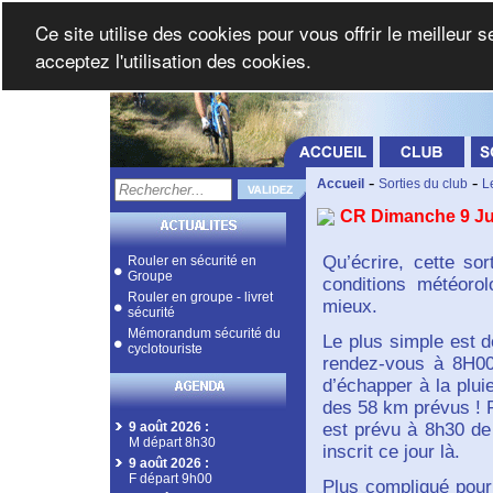
Ce site utilise des cookies pour vous offrir le meilleur 
acceptez l'utilisation des cookies.
-
-
Accueil
Sorties du club
L
CR Dimanche 9 Jui
Qu’écrire, cette so
Rouler en sécurité en
Groupe
conditions météoro
Rouler en groupe - livret
mieux.
sécurité
Mémorandum sécurité du
Le plus simple est 
cyclotouriste
rendez-vous à 8H00
d’échapper à la plui
des 58 km prévus ! Pa
9 août 2026
:
est prévu à 8h30 de 
M départ 8h30
inscrit ce jour là.
9 août 2026
:
F départ 9h00
Plus compliqué pour