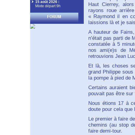
15 août 2026
:
Haut Cierrey, alors
Mixte départ 9h
rayons roue arrièr
« Raymond il en co
laissions là et je sa
A hauteur de Fains,
n’était pas parti de
constatée à 5 minut
nos ami(e)s de Mé
retrouvions Jean Luc
Et là, les choses 
grand Philippe sous 
la pompe à pied de M
Certains auraient b
pouvait pas être sur 
Nous étions 17 à ce
doute pour cela que l
Le premier à faire d
chemins (au stop de
faire demi-tour.